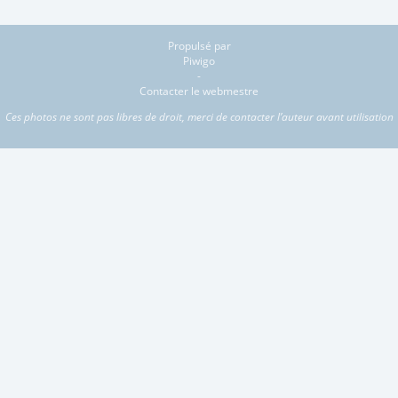
Propulsé par
Piwigo
-
Contacter le webmestre
Ces photos ne sont pas libres de droit, merci de contacter l’auteur avant utilisation