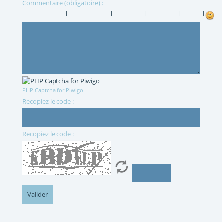
Commentaire (obligatoire) :
|
|
|
|
|
PHP Captcha for Piwigo
Recopiez le code :
Recopiez le code :