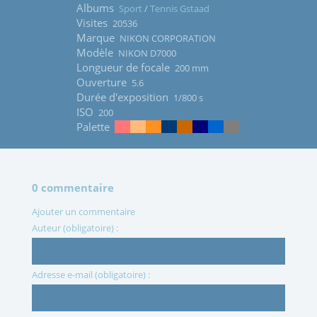
Albums
Sport
/
Tennis Gstaad
Visites
20536
Marque
NIKON CORPORATION
Modèle
NIKON D7000
Longueur de focale
200 mm
Ouverture
5.6
Durée d'exposition
1/800 s
ISO
200
Palette
0 commentaire
Ajouter un commentaire
Auteur (obligatoire) :
Adresse e-mail (obligatoire) :