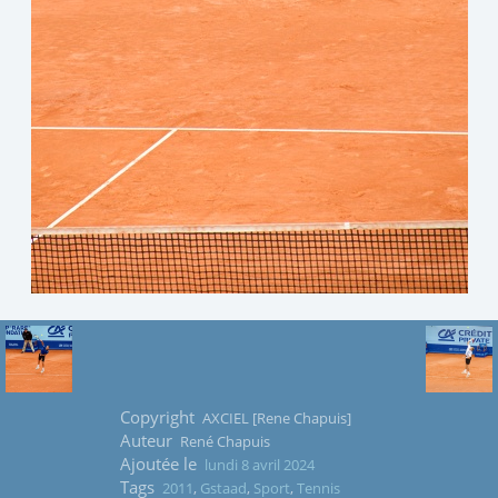
Copyright
AXCIEL [Rene Chapuis]
Auteur
René Chapuis
Ajoutée le
lundi 8 avril 2024
Tags
2011
,
Gstaad
,
Sport
,
Tennis