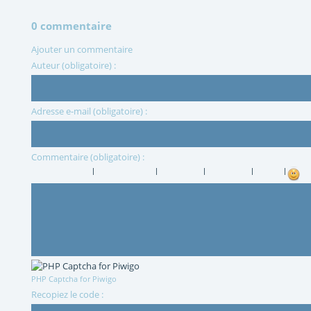
0 commentaire
Ajouter un commentaire
Auteur (obligatoire) :
Adresse e-mail (obligatoire) :
Commentaire (obligatoire) :
|
|
|
|
|
PHP Captcha for Piwigo
Recopiez le code :