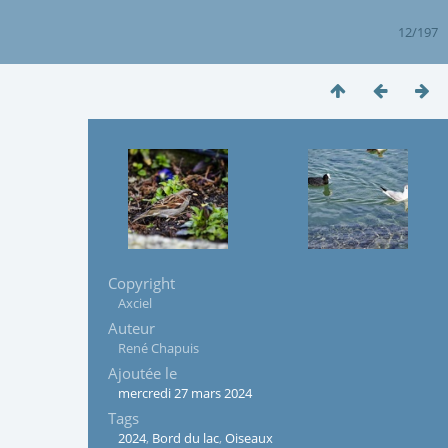
12/197
Copyright
Axciel
Auteur
René Chapuis
Ajoutée le
mercredi 27 mars 2024
Tags
2024
,
Bord du lac
,
Oiseaux