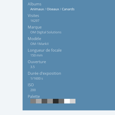
Albums
Animaux
/
Oiseaux
/
Canards
Visites
16297
Marque
OM Digital Solutions
Modèle
OM-1MarkII
Longueur de focale
150 mm
Ouverture
3.5
Durée d'exposition
1/1600 s
ISO
200
Palette